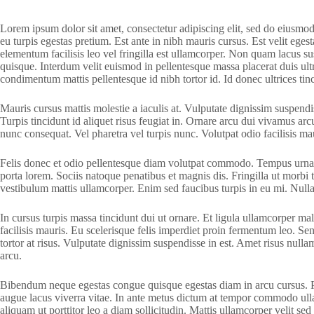
Lorem ipsum dolor sit amet, consectetur adipiscing elit, sed do eiusmo
eu turpis egestas pretium. Est ante in nibh mauris cursus. Est velit ege
elementum facilisis leo vel fringilla est ullamcorper. Non quam lacus 
quisque. Interdum velit euismod in pellentesque massa placerat duis ultr
condimentum mattis pellentesque id nibh tortor id. Id donec ultrices tin
Mauris cursus mattis molestie a iaculis at. Vulputate dignissim suspendis
Turpis tincidunt id aliquet risus feugiat in. Ornare arcu dui vivamus ar
nunc consequat. Vel pharetra vel turpis nunc. Volutpat odio facilisis maur
Felis donec et odio pellentesque diam volutpat commodo. Tempus urna et
porta lorem. Sociis natoque penatibus et magnis dis. Fringilla ut morbi t
vestibulum mattis ullamcorper. Enim sed faucibus turpis in eu mi. Nulla
In cursus turpis massa tincidunt dui ut ornare. Et ligula ullamcorper m
facilisis mauris. Eu scelerisque felis imperdiet proin fermentum leo. S
tortor at risus. Vulputate dignissim suspendisse in est. Amet risus null
arcu.
Bibendum neque egestas congue quisque egestas diam in arcu cursus. Pha
augue lacus viverra vitae. In ante metus dictum at tempor commodo ullam
aliquam ut porttitor leo a diam sollicitudin. Mattis ullamcorper velit 