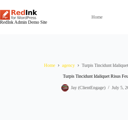
Skip
to
content
Home
RedInk Admin Demo Site
Home
agency
Turpis Tincidunt Idalique
Turpis Tincidunt Idaliquet Risus Feu
Jay (ClientEngage)
July 5, 