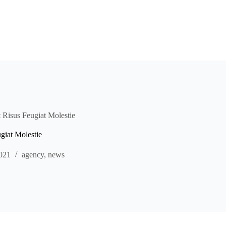
t Risus Feugiat Molestie
giat Molestie
2021
agency
,
news