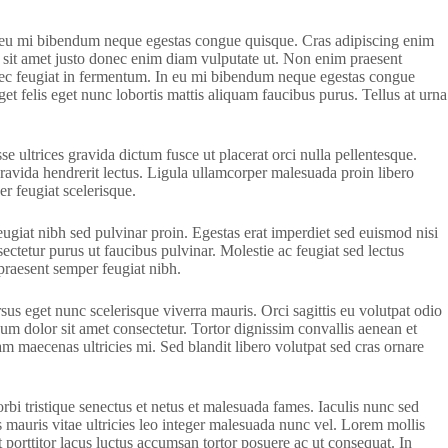
in eu mi bibendum neque egestas congue quisque. Cras adipiscing enim
tum sit amet justo donec enim diam vulputate ut. Non enim praesent
s nec feugiat in fermentum. In eu mi bibendum neque egestas congue
et felis eget nunc lobortis mattis aliquam faucibus purus. Tellus at urna
e ultrices gravida dictum fusce ut placerat orci nulla pellentesque.
gravida hendrerit lectus. Ligula ullamcorper malesuada proin libero
er feugiat scelerisque.
giat nibh sed pulvinar proin. Egestas erat imperdiet sed euismod nisi
sectetur purus ut faucibus pulvinar. Molestie ac feugiat sed lectus
 praesent semper feugiat nibh.
sus eget nunc scelerisque viverra mauris. Orci sagittis eu volutpat odio
sum dolor sit amet consectetur. Tortor dignissim convallis aenean et
iam maecenas ultricies mi. Sed blandit libero volutpat sed cras ornare
i tristique senectus et netus et malesuada fames. Iaculis nunc sed
 mauris vitae ultricies leo integer malesuada nunc vel. Lorem mollis
 porttitor lacus luctus accumsan tortor posuere ac ut consequat. In