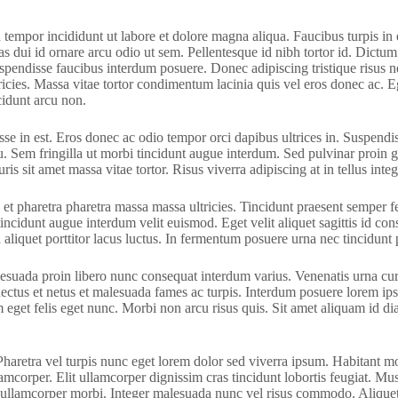
d tempor incididunt ut labore et dolore magna aliqua. Faucibus turpis 
stas dui id ornare arcu odio ut sem. Pellentesque id nibh tortor id. Dic
suspendisse faucibus interdum posuere. Donec adipiscing tristique risu
icies. Massa vitae tortor condimentum lacinia quis vel eros donec ac. Eg
cidunt arcu non.
se in est. Eros donec ac odio tempor orci dapibus ultrices in. Suspendiss
cu. Sem fringilla ut morbi tincidunt augue interdum. Sed pulvinar proin 
is sit amet massa vitae tortor. Risus viverra adipiscing at in tellus integ
 pharetra pharetra massa massa ultricies. Tincidunt praesent semper feu
incidunt augue interdum velit euismod. Eget velit aliquet sagittis id con
 aliquet porttitor lacus luctus. In fermentum posuere urna nec tincidunt
alesuada proin libero nunc consequat interdum varius. Venenatis urna cur
enectus et netus et malesuada fames ac turpis. Interdum posuere lorem ip
am eget felis eget nunc. Morbi non arcu risus quis. Sit amet aliquam id d
retra vel turpis nunc eget lorem dolor sed viverra ipsum. Habitant morb
corper. Elit ullamcorper dignissim cras tincidunt lobortis feugiat. Mus
sed ullamcorper morbi. Integer malesuada nunc vel risus commodo. Aliquet